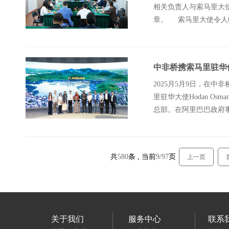
相关负责人与索马里大
章。 索马里大使令人
大使从索马里海盗的由
中非桥携索马里驻华
2025月5月9日，在
里驻华大使Hodan O
总部。在阿里巴巴政府
历程与多元业务生态，
共
580
条 , 当前
9/97
页
上一页
关于我们
服务中心
联系