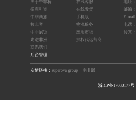
关于中非桥
在线客服
地址：
招商引资
在线发货
邮编：3
中非商旅
手机版
E-mai
拉非客
物流服务
电话：(8
中非展贸
应用市场
传真：(8
走进非洲
授权代运营商
联系我们
后台管理
友情链接：
superova group
南非版
浙ICP备17030177号