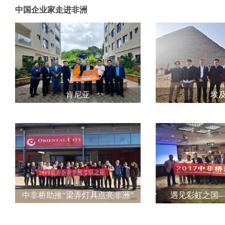
中国企业家走进非洲
肯尼亚
埃
中非桥助推“梁弄灯具点亮非洲”
遇见彩虹之国