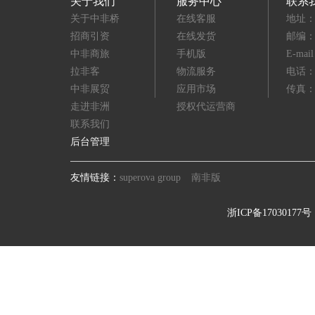
关于我们
服务中心
联系
关于中非桥
在线客服
地址：
招商引资
在线发货
邮编：3
中非商旅
手机版
E-mai
拉非客
物流服务
电话：(8
中非展贸
应用市场
传真：(8
走进非洲
授权代运营商
联系我们
后台管理
友情链接：
superova group
南非版
浙ICP备17030177号