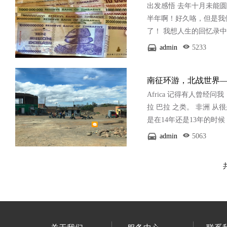
出发感悟 去年十月未能
半年啊！好久咯，但是我
了！ 我想人生的回忆录
了了一群疯狂如自己的人
admin
5233
外，天天慢慢亮起来，哦
南征环游，北战世界
Africa 记得有人曾
拉 巴拉 之类。 非洲 
是在14年还是13年的
且绝对没有购物项目，在
admin
5063