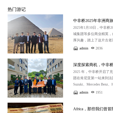
热门游记
中非桥2025年非洲
2025年1月10日，中
城集团等多位商业精英，
厚兴趣，踏上了这片古老
此开展一系列精心策划的
admin
2036
知名的Al-Bachi Ind
深度探索商机，中非桥
2025 年，中非桥开
团在肯尼亚第一站来到法国百年
Suzuki、Mercedes
了不同消费者的需求。在
admin
1951
的是，紧挨着4S店便是
Africa，那些我们