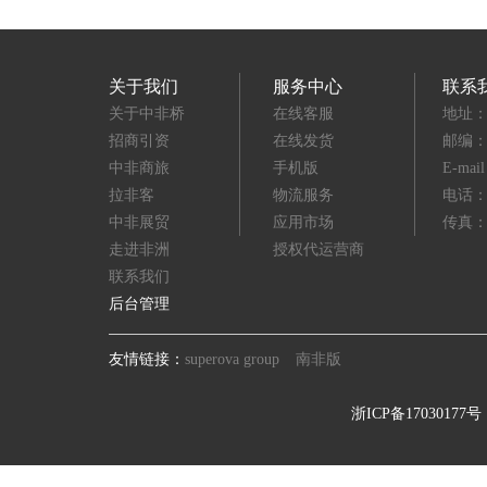
关于我们
服务中心
联系
关于中非桥
在线客服
地址：
招商引资
在线发货
邮编：3
中非商旅
手机版
E-mai
拉非客
物流服务
电话：(8
中非展贸
应用市场
传真：(8
走进非洲
授权代运营商
联系我们
后台管理
友情链接：
superova group
南非版
浙ICP备17030177号