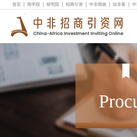
首页
商学院
研究院
招商引资
中非商旅
拉非客
中
Proc