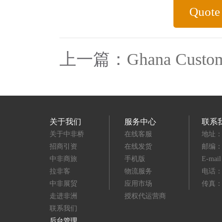
Quote
上一篇：
Ghana Custom
关于我们
服务中心
联系
关于中非桥
在线客服
地址：
招商引资
在线发货
邮编：3
中非商旅
手机版
E-mai
拉非客
物流服务
电话：(8
中非展贸
应用市场
传真：(8
走进非洲
授权代运营商
联系我们
后台管理