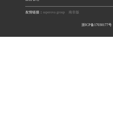
友情链接：
superova group
南非版
浙ICP备17030177号