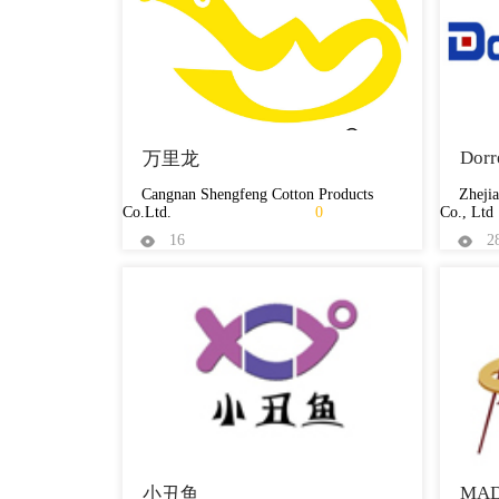
Dorr
万里龙
Cangnan Shengfeng Cotton Products
Zheji
Co.Ltd.
0
Co., Ltd
16
2
MAD
小丑鱼