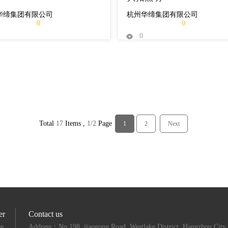
华缔集团有限公司
杭州华缔集团有限公司
0
0
0
Total
17
Items ,
1/2
Page
1
2
Next
er
Contact us
ce
Address：No.198, jiaogong Road, Westlake District, Hangzhou City,