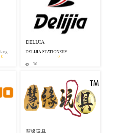
DELIJIA
iang
DELIJIA STATIONERY
0
0
36
慧缘玩具