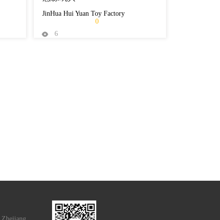
JinHua Hui Yuan Toy Factory
0
6
 Zhejiang