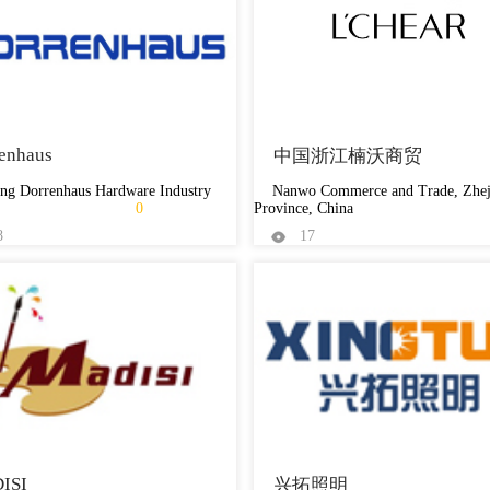
enhaus
中国浙江楠沃商贸
ang Dorrenhaus Hardware Industry
Nanwo Commerce and Trade, Zhej
0
Province, China
8
17
ISI
兴拓照明