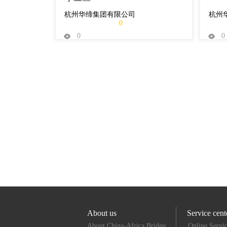
杭州华缔集团有限公司
杭州
0
0
0
About us
Service cent
About China-Africa Bridge
Online Servi